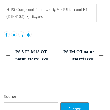
HIPS-Compound flammwidrig V0 (UL94) und B1
(DIN4102), Spritzguss
PS 5 F2 M13 OT
PS IM OT natur
natur MaxxiTec®
MaxxiTec®
Suchen
Suchen