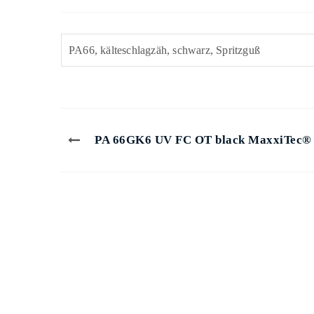
PA66, kälteschlagzäh, schwarz, Spritzguß
PA 66GK6 UV FC OT black MaxxiTec®