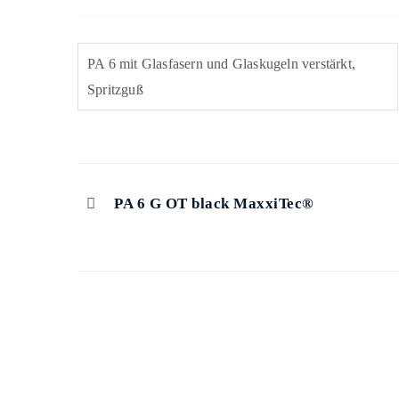
PA 6 mit Glasfasern und Glaskugeln verstärkt,
Spritzguß
PA 6 G OT black MaxxiTec®